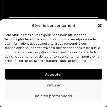
< PRÉCÉDENT
Gérer le consentement
Pour offrir les meilleures expériences, nous utilisons des
technologies telles que les cookies pour stocker et/ou accéder
RETOUR
aux informations des appareils. Le fait de consentir à ces
technologies nous permettra de traiter des données telles que le
comportement de navigation ou les ID uniques sur ce site. Le fait
SUIVANT >
de ne pas consentir ou de retirer son consentement peut avoir un
effet négatif sur certaines caractéristiques et fonctions.
Accepter
Refuser
DES ATELIERS, DES CONFÉRENCES &
Voir les préférences
LE LAB
DES FORMATIONS SUR L’IA ET LE
MARKETING DIGITAL