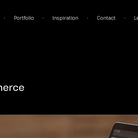
Portfolio
Inspiration
Contact
L
•
•
•
•
TÉGIE
erce
TION