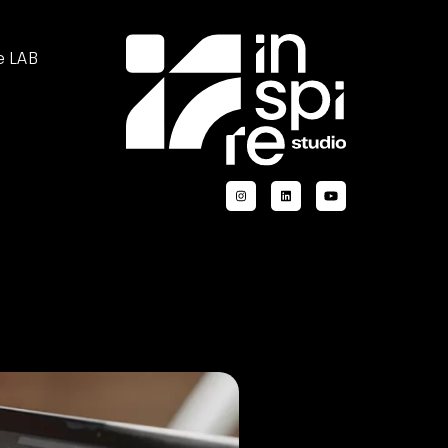
e LAB