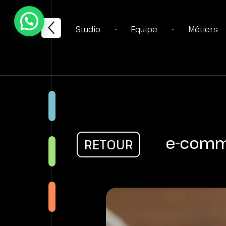
Studio
Equipe
Métiers
•
•
STRA
e-comm
RETOUR
CRÉA
WEB