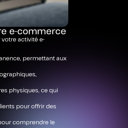
otre e-commerce
otre activité e-
manence, permettant aux
géographiques,
res physiques, ce qui
lients pour offrir des
 pour comprendre le