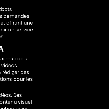
atbots
 les demandes
et offrant une
nir un service
s.
A
aux marques
 vidéos
 rédiger des
tions pour les
idéos. Des
ontenu visuel
technologies