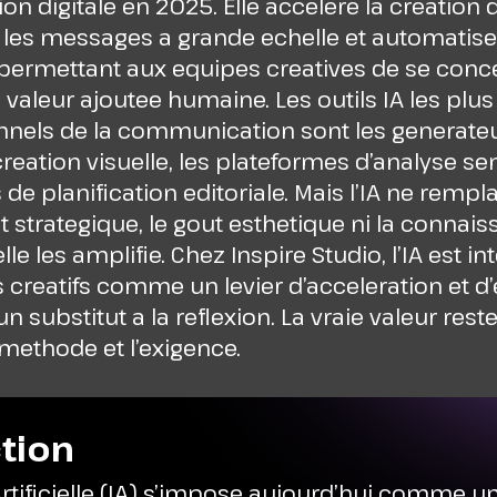
 digitale en 2025. Elle accelere la creation 
 les messages a grande echelle et automatise
 permettant aux equipes creatives de se conce
a valeur ajoutee humaine. Les outils IA les plus
nnels de la communication sont les generateu
 creation visuelle, les plateformes d’analyse s
 de planification editoriale. Mais l’IA ne rempl
strategique, le gout esthetique ni la connais
le les amplifie. Chez Inspire Studio, l’IA est i
 creatifs comme un levier d’acceleration et d’
substitut a la reflexion. La vraie valeur rest
a methode et l’exigence.
tion
 Artificielle (IA) s’impose aujourd’hui comme un