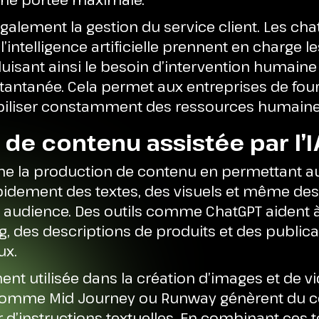
également la gestion du service client. Les ch
l’intelligence artificielle prennent en charge
uisant ainsi le besoin d’intervention humaine 
tantanée. Cela permet aux entreprises de four
iliser constamment des ressources humaine
 de contenu assistée par l’I
onne la production de contenu en permettant 
pidement des textes, des visuels et même des
r audience. Des outils comme ChatGPT aident à
og, des descriptions de produits et des publica
ux.
ment utilisée dans la création d’images et de v
comme Mid Journey ou Runway génèrent du c
r d’instructions textuelles. En combinant ces 