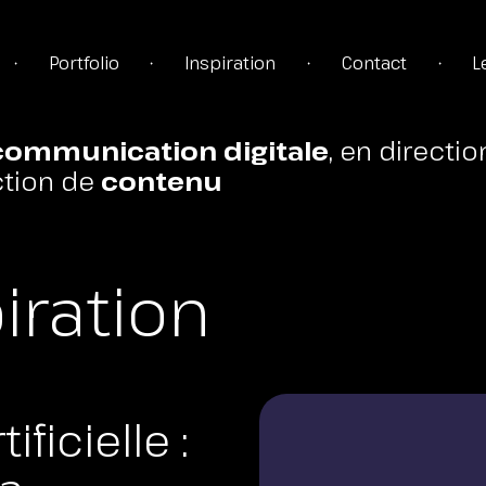
Portfolio
Inspiration
Contact
L
•
•
•
•
communication digitale
, en directio
tion de
contenu
TÉGIE
iration
TION
ificielle :