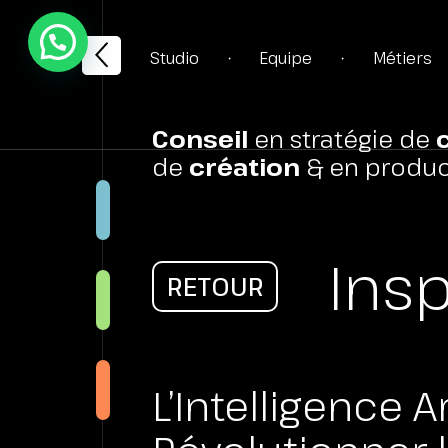
Studio
Equipe
Métiers
•
•
Conseil
en stratégie de
de
création
& en produc
STRA
Insp
RETOUR
CRÉA
WEB
L’Intelligence Art