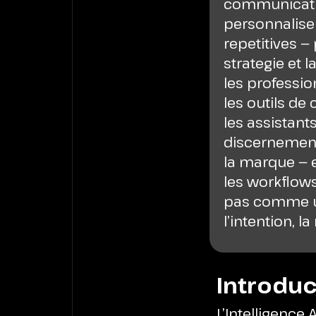
communication
personnalise
repetitives —
strategie et l
les professio
les outils de
les assistants
discernement 
la marque — el
les workflows
pas comme un 
l’intention, l
Introduc
L’Intelligence