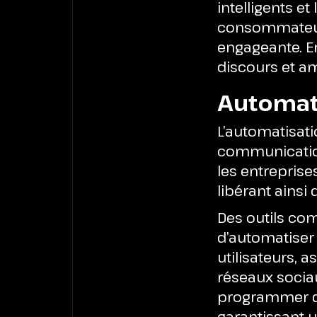
intelligents e
consommateurs
engageante. En
discours et am
Automati
L’automatisati
communication 
les entrepris
libérant ainsi
Des outils c
d’automatiser
utilisateurs, 
réseaux socia
programmer de
garantissant 