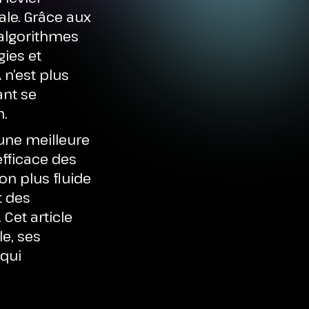
le. Grâce aux
algorithmes
gies et
 n’est plus
ant se
n.
 une meilleure
fficace des
on plus fluide
t des
Cet article
e, ses
qui