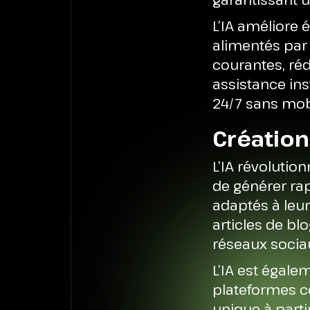
L’IA améliore 
alimentés par 
courantes, réd
assistance ins
24/7 sans mob
Création
L’IA révoluti
de générer ra
adaptés à leu
articles de bl
réseaux socia
L’IA est égale
plateformes 
unique à parti