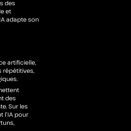
ns des
e et
’IA adapte son
 artificielle,
répétitives,
giques.
ettent
nt des
e. Sur les
 l’IA pour
tuns,