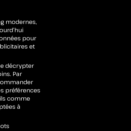
ing modernes,
jourd’hui
 données pour
licitaires et
de décrypter
ins. Par
recommander
es préférences
utils comme
ptées à
bots