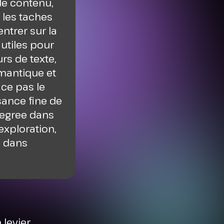
de contenu,
 les taches
ntrer sur la
 utiles pour
rs de texte,
emantique et
ace pas le
sance fine de
ntegree dans
exploration,
e dans
 levier