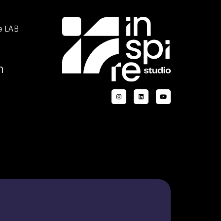
e LAB
n