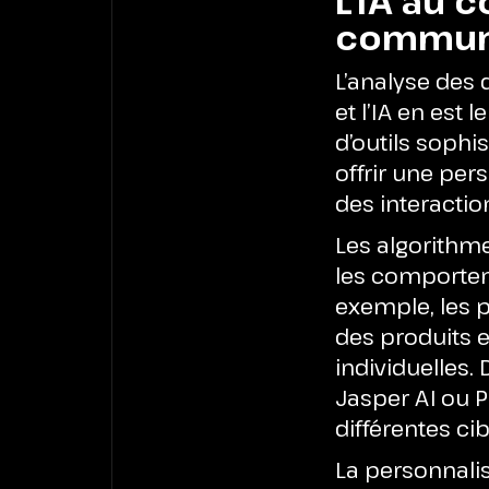
L’IA au 
commun
L’analyse des
et l’IA en est
d’outils sophi
offrir une per
des interacti
Les algorithm
les comporteme
exemple, les 
des produits e
individuelles
Jasper AI ou 
différentes ci
La personnalis