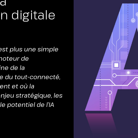
la
ENU
 digitale
 n’est plus une simple
moteur de
ne de la
re du tout-connecté,
ent et où la
njeu stratégique, les
e potentiel de l’IA