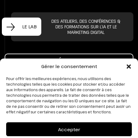
DES ATELIERS, DES CONFÉRENCES &
LE LAB
DES FORMATIONS SUR L’IA ET LE
MARKETING DIGITAL
PRENONS UN CAFÉ POUR PARLER DE VOTRE
Gérer le consentement
PROJET
Pour offrir les meilleures expériences, nous utilisons des
technologies telles que les cookies pour stocker et/ou accéder
aux informations des appareils. Le fait de consentir à ces
technologies nous permettra de traiter des données telles que le
comportement de navigation ou les ID uniques sur ce site. Le fait
de ne pas consentir ou de retirer son consentement peut avoir un
effet négatif sur certaines caractéristiques et fonctions.
Accepter
8 Rue du Baronnet, 74000 ANNECY (Bureau)