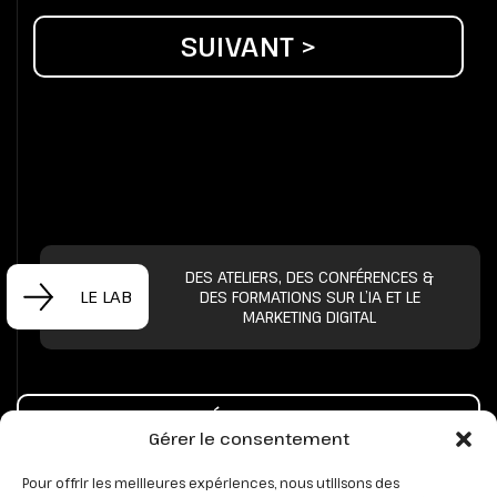
SUIVANT >
DES ATELIERS, DES CONFÉRENCES &
LE LAB
DES FORMATIONS SUR L’IA ET LE
MARKETING DIGITAL
PRENONS UN CAFÉ POUR PARLER DE VOTRE
Gérer le consentement
PROJET
Pour offrir les meilleures expériences, nous utilisons des