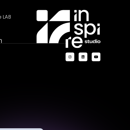
e LAB
n