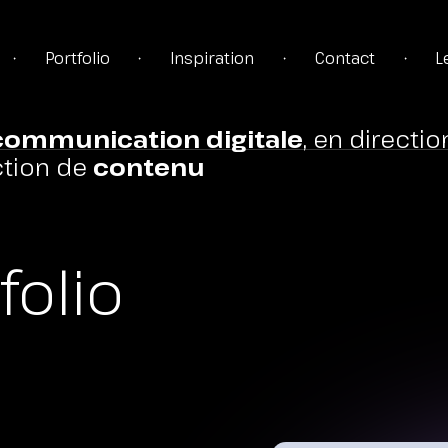
Portfolio
Inspiration
Contact
L
•
•
•
•
communication digitale
, en directio
tion de
contenu
TÉGIE
folio
TION