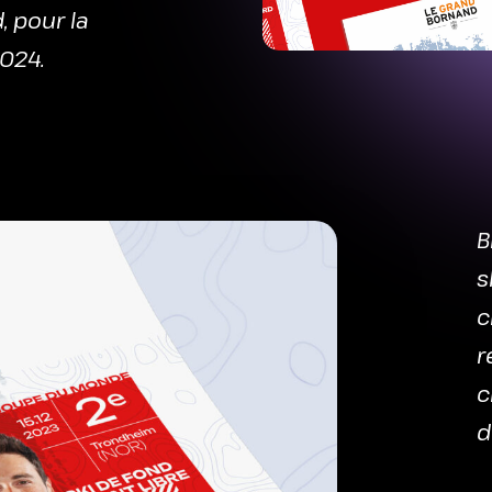
, pour la
024.
B
s
c
r
c
d