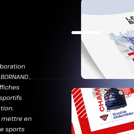
ENU
aboration
d BORNAND ,
ffiches
sportifs
tion.
s, mettre en
e sports