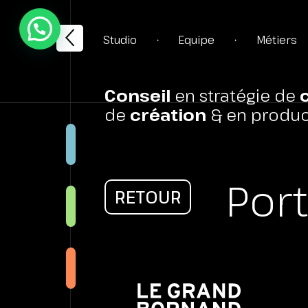
Studio
Equipe
Métiers
•
•
Conseil
en stratégie de
de
création
& en produc
STRA
Port
RETOUR
CRÉA
WEB