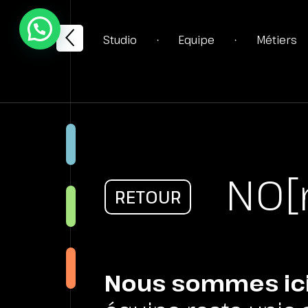
Studio
Equipe
Métiers
•
•
STRA
NO[
RETOUR
CRÉA
WEB
Nous sommes ici 