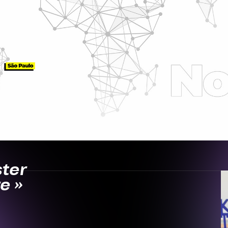
ster
e »