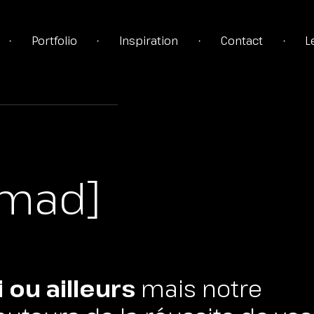
Portfolio
Inspiration
Contact
L
•
•
•
•
TÉGIE
mad]
TION
ou ailleurs
mais notre