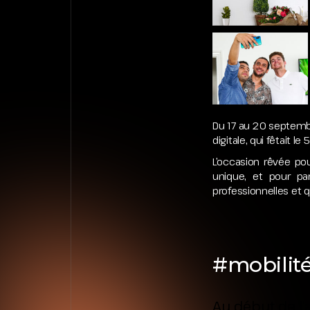
Du 17 au 20 septembr
digitale, qui fêtait 
L’occasion rêvée pou
unique, et pour pa
professionnelles et q
#mobilit
Au début de l’