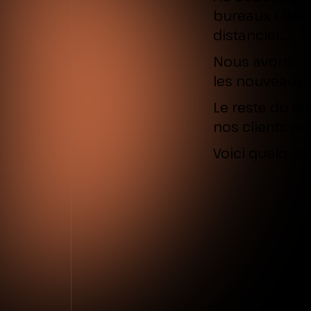
bureaux ! Ras
distanciel…
Nous avons ch
les nouveaux 
Le reste du t
nos clients ou
Voici quelque