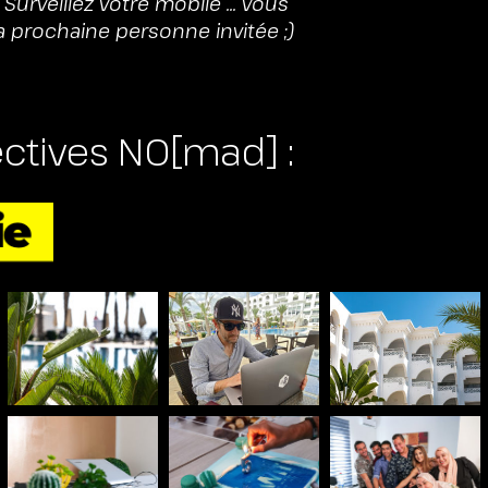
Surveillez votre mobile ... vous
a prochaine personne invitée ;)
ctives NO[mad] :