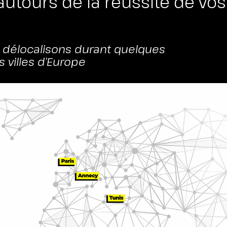
 autours de
la réussite de vos
ENU
s délocalisons durant quelques
 villes d’Europe