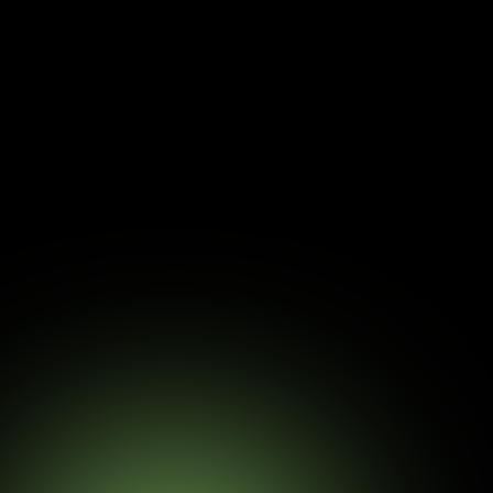
ons à 100% en
our accueillir
working, chez