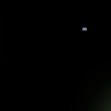
surez-vous, ça ne signifie pas que nous pass
oisi d’acheter un VAN entièrement aménagé p
bureaux de notre studio nomade.
emps, nous travaillons depuis des espaces Co-
 depuis la maison !
s clichés de nos nouveaux bureaux !