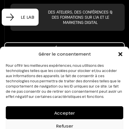
DES ATELIERS, DES CONFÉRENCES &
LE LAB
DES FORMATIONS SUR L’IA ET LE
MARKETING DIGITAL
PRENONS UN CAFÉ POUR PARLER DE VOTRE
Gérer le consentement
PROJET
Pour offrir les meilleures expériences, nous utilisons des
technologies telles que les cookies pour stocker et/ou accéder
aux informations des appareils. Le fait de consentir à ces
technologies nous permettra de traiter des données telles que le
comportement de navigation ou les ID uniques sur ce site. Le fait
de ne pas consentir ou de retirer son consentement peut avoir un
effet négatif sur certaines caractéristiques et fonctions.
Accepter
8 Rue du Baronnet, 74000 ANNECY (Bureau)
20 avenue de la Mandallaz 74000 ANNECY (Siège)
Refuser