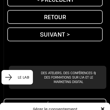
RETOUR
SUIVANT >
DES ATELIERS, DES CONFÉRENCES &
LE LAB
DES FORMATIONS SUR L’IA ET LE
MARKETING DIGITAL
PRENONS UN CAFÉ POUR PARLER DE VOTRE
Gérer le consentement